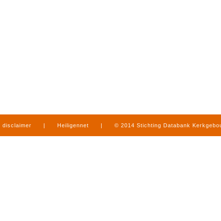
disclaimer
|
Heiligennet
|
© 2014 Stichting Databank Kerkgeb
in Limburg
|
produced by
www.mediamens.nl