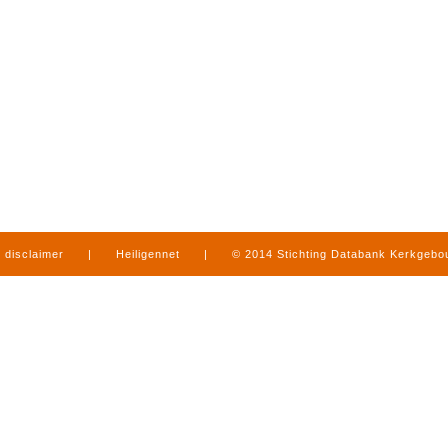
disclaimer
|
Heiligennet
|
© 2014 Stichting Databank Kerkgeb
in Limburg
|
produced by
www.mediamens.nl