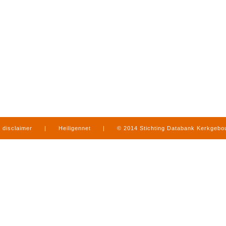
disclaimer
|
Heiligennet
|
© 2014 Stichting Databank Kerkgeb
in Limburg
|
produced by
www.mediamens.nl