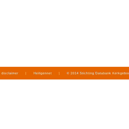
disclaimer
|
Heiligennet
|
© 2014 Stichting Databank Kerkgeb
in Limburg
|
produced by
www.mediamens.nl