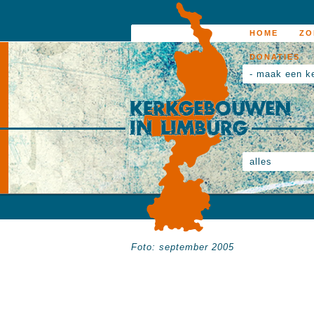
HOME
ZO
DONATIES
- maak een k
alles
Foto: september 2005