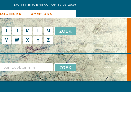
LAATST BIJGEWERKT OP 22-07-2026
JZIGINGEN
OVER ONS
I
J
K
L
M
V
W
X
Y
Z