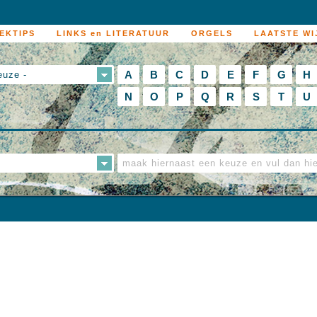
EKTIPS
LINKS en LITERATUUR
ORGELS
LAATSTE WI
A
B
C
D
E
F
G
H
euze -
N
O
P
Q
R
S
T
U