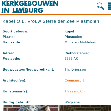
Kapel O.L. Vrouw Sterre der Zee Plasmolen
Soort gebouw:
Kapel
Plaats:
Plasmolen
Gemeente:
Mook en Middelaar
Adres:
Riethorsterweg
Postcode:
6586 AC
Bouwpastoor/bouwpredikant:
Th. Driessen
Architect(en):
Coumans, J.
Kunstenaar(s):
Thissen, Chr.
Huidig gebruik:
Wegkapel