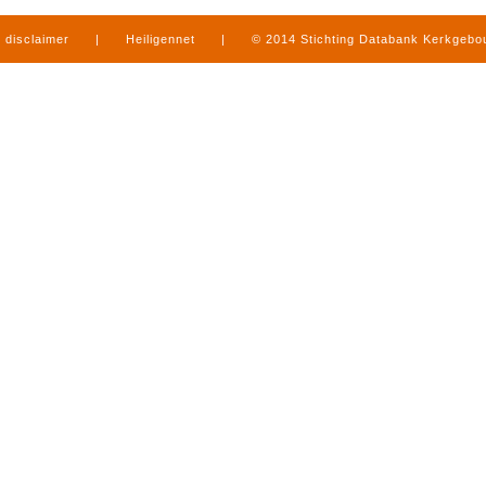
disclaimer
|
Heiligennet
|
© 2014 Stichting Databank Kerkgeb
in Limburg
|
produced by
www.mediamens.nl