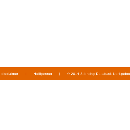
disclaimer
|
Heiligennet
|
© 2014 Stichting Databank Kerkgeb
in Limburg
|
produced by
www.mediamens.nl