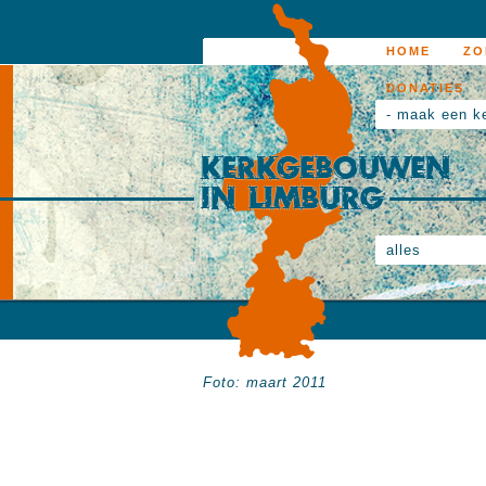
HOME
ZO
DONATIES
- maak een k
alles
Foto: maart 2011