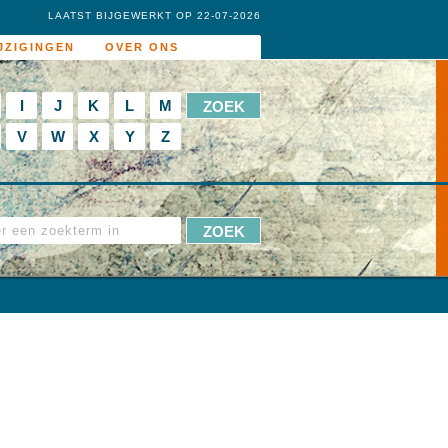
LAATST BIJGEWERKT OP 22-07-2026
JZIGINGEN
OVER ONS
I
J
K
L
M
V
W
X
Y
Z