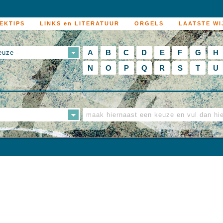
EKTIPS
LINKS en LITERATUUR
ORGELS
LAATSTE WI
A
B
C
D
E
F
G
H
euze -
N
O
P
Q
R
S
T
U