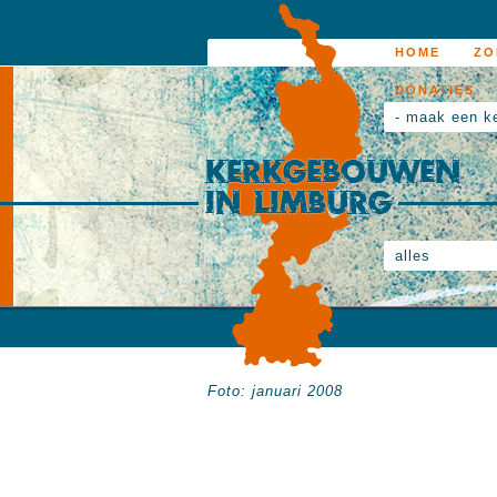
HOME
ZO
DONATIES
- maak een k
alles
Foto: januari 2008