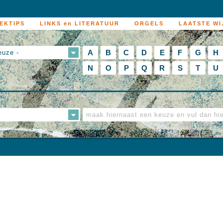
EKTIPS
LINKS en LITERATUUR
ORGELS
LAATSTE WI
A
B
C
D
E
F
G
H
euze -
N
O
P
Q
R
S
T
U