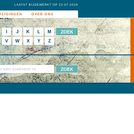
LAATST BIJGEWERKT OP 22-07-2026
JZIGINGEN
OVER ONS
I
J
K
L
M
V
W
X
Y
Z