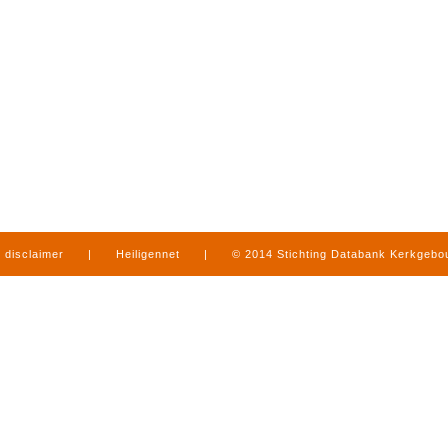
disclaimer
|
Heiligennet
|
© 2014 Stichting Databank Kerkgeb
in Limburg
|
produced by
www.mediamens.nl