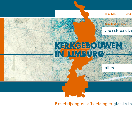
HOME
ZO
DONATIES
- maak een k
alles
Beschrijving en afbeeldingen
glas-in-l