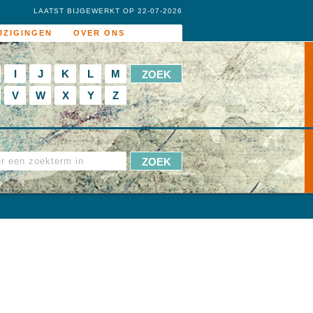
LAATST BIJGEWERKT OP 22-07-2026
JZIGINGEN
OVER ONS
I
J
K
L
M
V
W
X
Y
Z