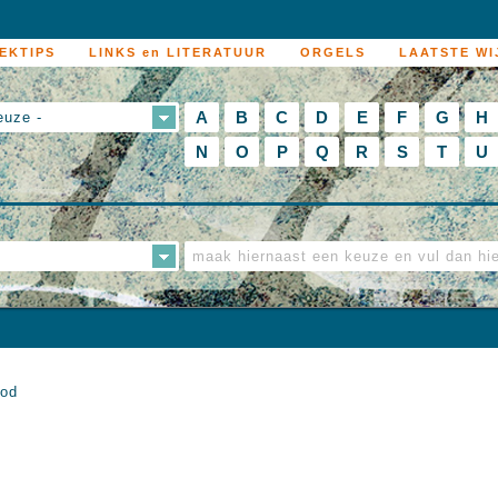
EKTIPS
LINKS en LITERATUUR
ORGELS
LAATSTE WI
A
B
C
D
E
F
G
H
euze -
N
O
P
Q
R
S
T
U
ood