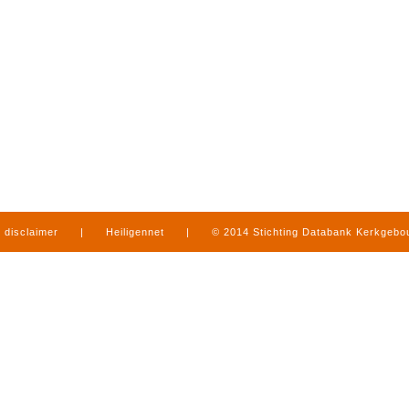
disclaimer
|
Heiligennet
|
© 2014 Stichting Databank Kerkgeb
in Limburg
|
produced by
www.mediamens.nl