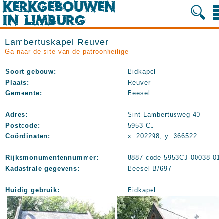
Lambertuskapel Reuver
Ga naar de site van de patroonheilige
Soort gebouw:
Bidkapel
Plaats:
Reuver
Gemeente:
Beesel
Adres:
Sint Lambertusweg 40
Postcode:
5953 CJ
Coördinaten:
x: 202298, y: 366522
Rijksmonumentennummer:
8887 code 5953CJ-00038-0
Kadastrale gegevens:
Beesel B/697
Huidig gebruik:
Bidkapel