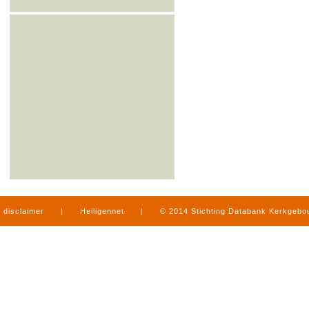
disclaimer
|
Heiligennet
|
© 2014 Stichting Databank Kerkgeb
in Limburg
|
produced by
www.mediamens.nl