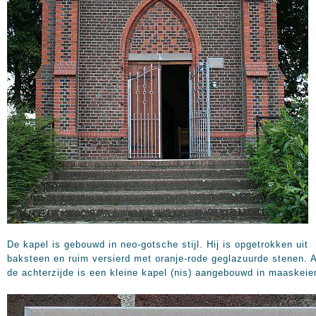
De kapel is gebouwd in neo-gotsche stijl. Hij is opgetrokken uit
baksteen en ruim versierd met oranje-rode geglazuurde stenen. 
de achterzijde is een kleine kapel (nis) aangebouwd in maaskeie