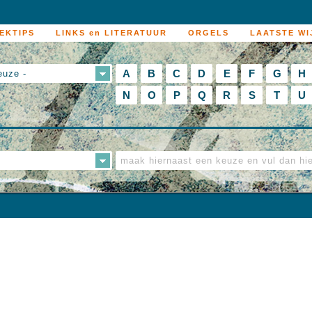
EKTIPS
LINKS en LITERATUUR
ORGELS
LAATSTE WI
A
B
C
D
E
F
G
H
euze -
N
O
P
Q
R
S
T
U