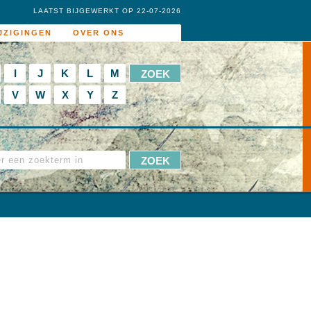
LAATST BIJGEWERKT OP 22-07-2026
JZIGINGEN
OVER ONS
I
J
K
L
M
V
W
X
Y
Z