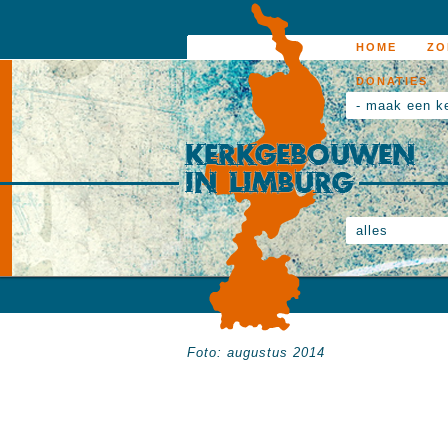
HOME
ZO
DONATIES
- maak een k
alles
Foto: augustus 2014