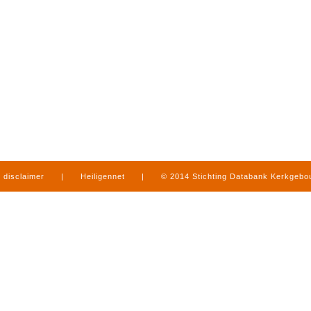
disclaimer
|
Heiligennet
|
© 2014 Stichting Databank Kerkgeb
in Limburg
|
produced by
www.mediamens.nl