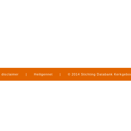
disclaimer
|
Heiligennet
|
© 2014 Stichting Databank Kerkgeb
in Limburg
|
produced by
www.mediamens.nl