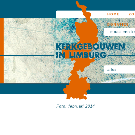
HOME
ZO
DONATIES
- maak een k
alles
Foto: februari 2014