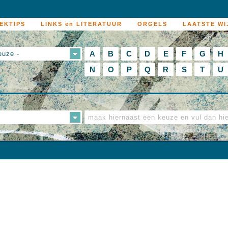
EKTIPS
LINKS en LITERATUUR
ORGELS
LAATSTE WI
A
B
C
D
E
F
G
H
euze -
N
O
P
Q
R
S
T
U