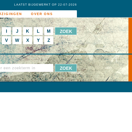
LAATST BIJGEWERKT OP 22-07-2026
JZIGINGEN
OVER ONS
I
J
K
L
M
V
W
X
Y
Z