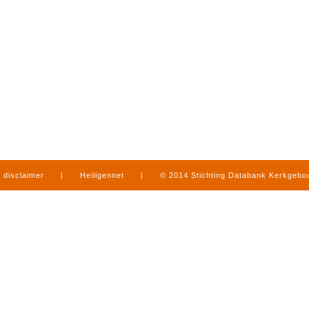
disclaimer
|
Heiligennet
|
© 2014 Stichting Databank Kerkgeb
in Limburg
|
produced by
www.mediamens.nl