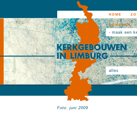
HOME
ZO
DONATIES
- maak een k
alles
Foto: juni 2009