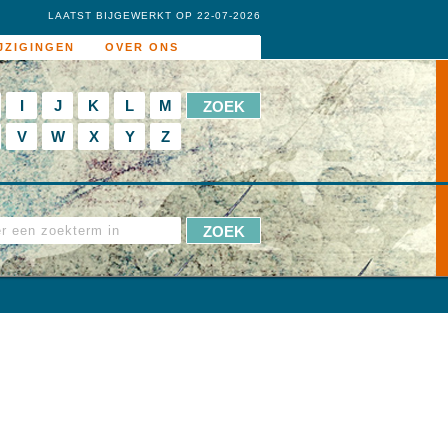
LAATST BIJGEWERKT OP 22-07-2026
JZIGINGEN
OVER ONS
I
J
K
L
M
V
W
X
Y
Z