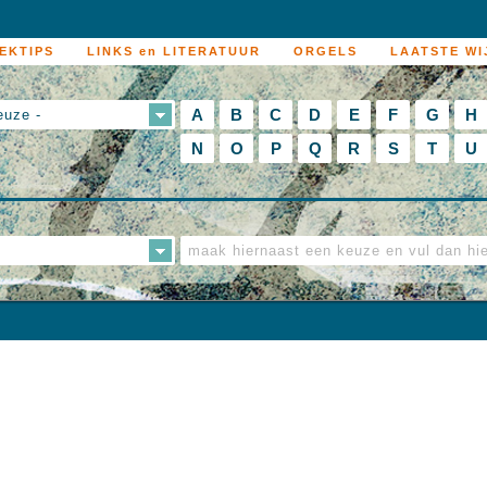
EKTIPS
LINKS en LITERATUUR
ORGELS
LAATSTE WI
A
B
C
D
E
F
G
H
euze -
N
O
P
Q
R
S
T
U