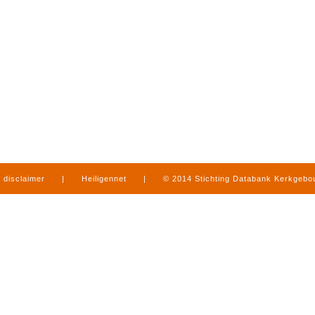
disclaimer
|
Heiligennet
|
© 2014 Stichting Databank Kerkgeb
in Limburg
|
produced by
www.mediamens.nl