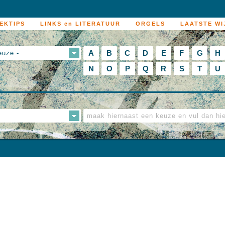
EKTIPS
LINKS en LITERATUUR
ORGELS
LAATSTE WI
A
B
C
D
E
F
G
H
euze -
N
O
P
Q
R
S
T
U