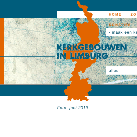
HOME
ZO
DONATIES
- maak een k
alles
Foto: juni 2019