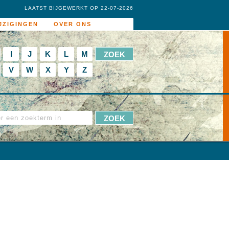
LAATST BIJGEWERKT OP 22-07-2026
JZIGINGEN
OVER ONS
I
J
K
L
M
V
W
X
Y
Z