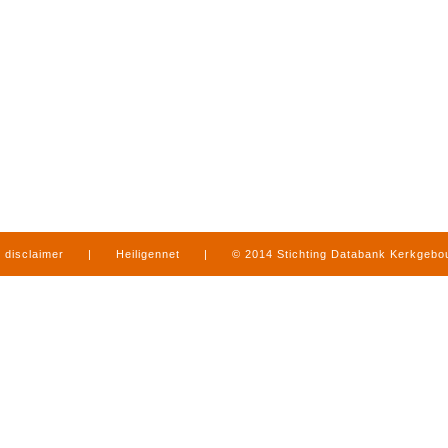
disclaimer
|
Heiligennet
|
© 2014 Stichting Databank Kerkgeb
in Limburg
|
produced by
www.mediamens.nl