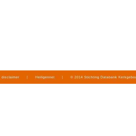
disclaimer
|
Heiligennet
|
© 2014 Stichting Databank Kerkgeb
in Limburg
|
produced by
www.mediamens.nl