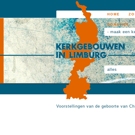
HOME
ZO
DONATIES
- maak een k
alles
Voorstellingen van de geboorte van Ch