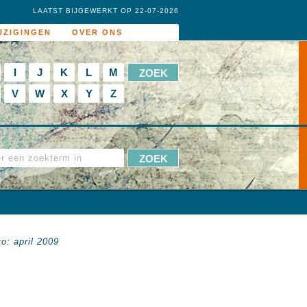
LAATST BIJGEWERKT OP 22-07-2026
JZIGINGEN
OVER ONS
I
J
K
L
M
V
W
X
Y
Z
o: april 2009