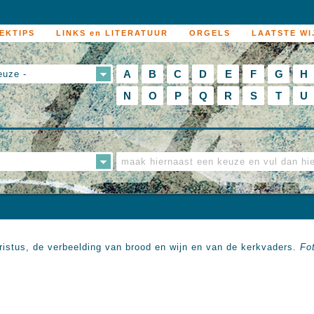
EKTIPS
LINKS en LITERATUUR
ORGELS
LAATSTE WI
A
B
C
D
E
F
G
H
euze -
N
O
P
Q
R
S
T
U
ristus, de verbeelding van brood en wijn en van de kerkvaders.
Fot