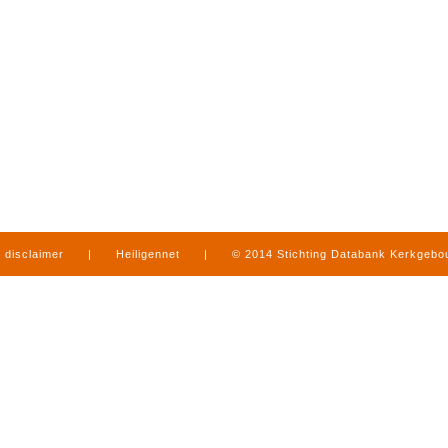
disclaimer
|
Heiligennet
|
© 2014 Stichting Databank Kerkgeb
in Limburg
|
produced by
www.mediamens.nl