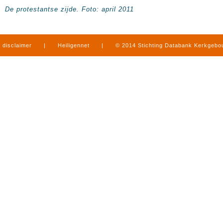
De protestantse zijde. Foto: april 2011
disclaimer
|
Heiligennet
|
© 2014 Stichting Databank Kerkgeb
in Limburg
|
produced by
www.mediamens.nl