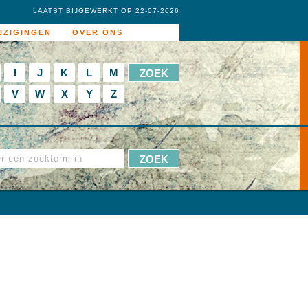
LAATST BIJGEWERKT OP 22-07-2026
JZIGINGEN
OVER ONS
I
J
K
L
M
V
W
X
Y
Z