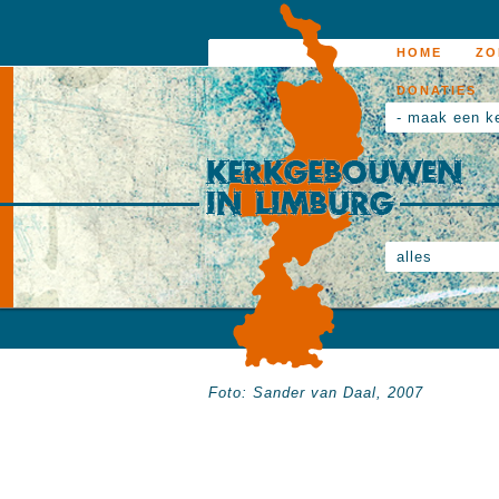
HOME
ZO
DONATIES
- maak een k
alles
Foto: Sander van Daal, 2007