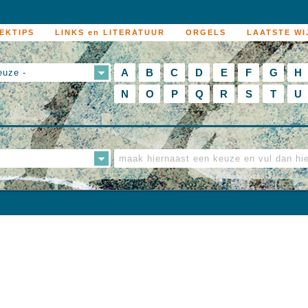
EKTIPS
LINKS en LITERATUUR
ORGELS
LAATSTE WI
A
B
C
D
E
F
G
H
euze -
N
O
P
Q
R
S
T
U