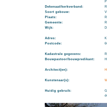
P
Dekenaat/kerkverband:
R
Soort gebouw:
V
Plaats:
R
Gemeente:
R
Wijk:
D
Adres:
K
Postcode:
6
Kadastrale gegevens:
R
Bouwpastoor/bouwpredikant:
H
Architect(en):
H
Kunstenaar(s):
W
Huidig gebruik:
G
d