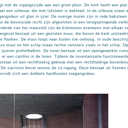
gt met de ingangszijde aan een groot plein. De kerk heeft een plat
aal een uitbouw, die met tufsteen is bekleed. In de uitbouw staan
gangsdeur uit glas in ijzer. De overige muren zijn in rode bakstee
an de bovenzijde recht zijn afgesloten in een terugspringende ve
enderde van het maaiveld zijn de kolommen eveneens met elkaar ve
rgevel bestaat uit een gesloten muur, die boven de kerk uitsteek
hte flanken. De muur loopt naar buiten toe omhoog. In oude beschr
e muur en het schip staan rechte vensters zoals in het schip. Op 
 ijzeren profielbalken. De toren bestaat uit een opengewerkte cons
er een carillon in de toren. Tijdens de inventarisatie functioneerd
bestaat uit een rechthoekig gebouw met een rechthoekige bovenbouw
. De sacristie bevat tevens de zij-ingang. Deze bestaat uit lisenen
evindt zich een dubbele hardhouten toegangsdeur.