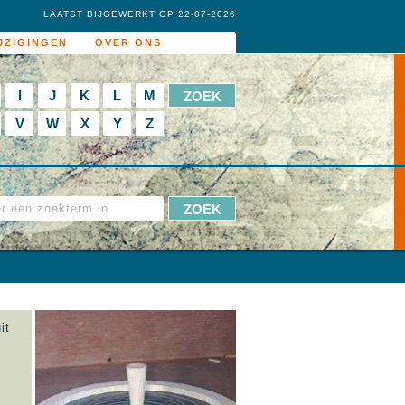
LAATST BIJGEWERKT OP 22-07-2026
JZIGINGEN
OVER ONS
I
J
K
L
M
V
W
X
Y
Z
it