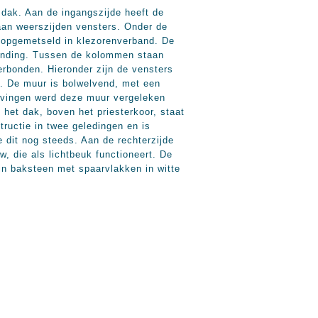
 dak. Aan de ingangszijde heeft de
 aan weerszijden vensters. Onder de
n opgemetseld in klezorenverband. De
rbinding. Tussen de kolommen staan
rbonden. Hieronder zijn de vensters
t. De muur is bolwelvend, met een
ijvingen werd deze muur vergeleken
het dak, boven het priesterkoor, staat
tructie in twee geledingen en is
e dit nog steeds. Aan de rechterzijde
, die als lichtbeuk functioneert. De
 in baksteen met spaarvlakken in witte