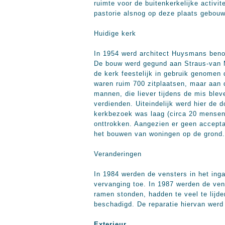
ruimte voor de buitenkerkelijke activi
pastorie alsnog op deze plaats gebouw
Huidige kerk
In 1954 werd architect Huysmans benoe
De bouw werd gegund aan Straus-van M
de kerk feestelijk in gebruik genomen
waren ruim 700 zitplaatsen, maar aan
mannen, die liever tijdens de mis blev
verdienden. Uiteindelijk werd hier de 
kerkbezoek was laag (circa 20 mensen 
onttrokken. Aangezien er geen accept
het bouwen van woningen op de grond.
Veranderingen
In 1984 werden de vensters in het ing
vervanging toe. In 1987 werden de ven
ramen stonden, hadden te veel te lijd
beschadigd. De reparatie hiervan wer
Exterieur