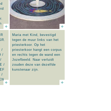
ed
eid
r.
n
uw
ER
Maria met Kind, bevestigd
n
GR.
tegen de muur links van het
tal
priesterkoor. Op het
en
 /
priesterkoor hangt een corpus
an
 /
en rechts tegen de wand een
 er
/
Jozefbeeld. Naar verluidt
t,
E /
zouden deze van dezelfde
en;
ZEF
kunstenaar zijn.
 H.
 /
EN
n
,
e
 van
 de
rmer
een