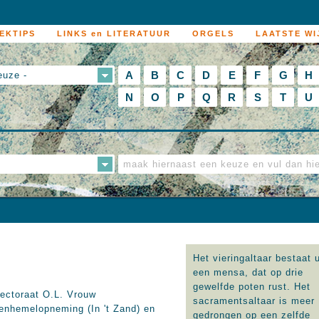
EKTIPS
LINKS en LITERATUUR
ORGELS
LAATSTE WI
A
B
C
D
E
F
G
H
euze -
N
O
P
Q
R
S
T
U
Het vieringaltaar bestaat u
een mensa, dat op drie
gewelfde poten rust. Het
ectoraat O.L. Vrouw
sacramentsaltaar is meer
enhemelopneming (In 't Zand) en
gedrongen op een zelfde