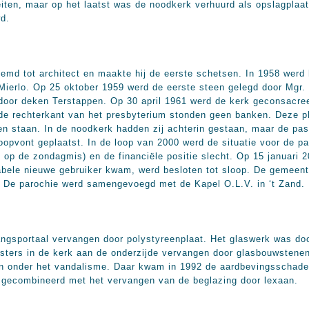
teiten, maar op het laatst was de noodkerk verhuurd als opslagpla
d.
md tot architect en maakte hij de eerste schetsen. In 1958 werd 
ierlo. Op 25 oktober 1959 werd de eerste steen gelegd door Mgr.
 door deken Terstappen. Op 30 april 1961 werd de kerk geconsacree
 de rechterkant van het presbyterium stonden geen banken. Deze p
en staan. In de noodkerk hadden zij achterin gestaan, maar de past
doopvont geplaatst. In de loop van 2000 werd de situatie voor de pa
op de zondagmis) en de financiële positie slecht. Op 15 januari 
abele nieuwe gebruiker kwam, werd besloten tot sloop. De gemeen
 De parochie werd samengevoegd met de Kapel O.L.V. in ‘t Zand.
angsportaal vervangen door polystyreenplaat. Het glaswerk was do
sters in de kerk aan de onderzijde vervangen door glasbouwstenen.
en onder het vandalisme. Daar kwam in 1992 de aardbevingsschade b
d gecombineerd met het vervangen van de beglazing door lexaan.