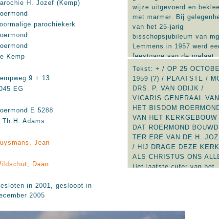
arochie H. Jozef (Kemp)
wijze uitgevoerd en bekle
oermond
met marmer. Bij gelegenh
oormalige parochiekerk
van het 25-jarig
oermond
bisschopsjubileum van mg
oermond
Lemmens in 1957 werd ee
feestgave aan de prelaat
e Kemp
geschonken. Naast de bo
Tekst: + / OP 25 OCTOB
van de H. Gulielmuskerk i
empweg 9 + 13
1959 (?) / PLAATSTE / M
Maastricht kregen een vier
DRS. P. VAN ODIJK /
045 EG
parochies met zware zorg
VICARIS GENERAAL VAN
een bedrag ten behoeve v
HET BISDOM ROERMOND
oermond E 5288
een altaar. Deze kerk was
VAN HET KERKGEBOUW 
.Th.H. Adams
één van, naast de H. Gees
DAT ROERMOND BOUWD
Heerlen; H. Barbara, Gele
TER ERE VAN DE H. JO
uysmans, Jean
H. Joannes Bosco, Venlo,
/ HIJ DRAGE DEZE KERK
Geest, Roermond. Bij de
ALS CHRISTUS ONS ALL
consecratie van de altare
ildschut, Daan
Het laatste cijfer van het
was het nog een probleem
jaartal was onleesbaar. D
dat zij van beton zijn
esloten in 2001, gesloopt in
steen bevindt zich rechts
vervaardigd. Door het
ecember 2005
de ingang op de hoek van
sacramentsaltaar met ma
kerk. De steen werd met 
te bekleden, werd dit
oorkonde ingemetseld.