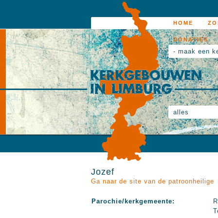
HOME
ZO
DONATIES
- maak een k
alles
Jozef
Ga naar de site van de patroonheilige
Parochie/kerkgemeente:
R
T