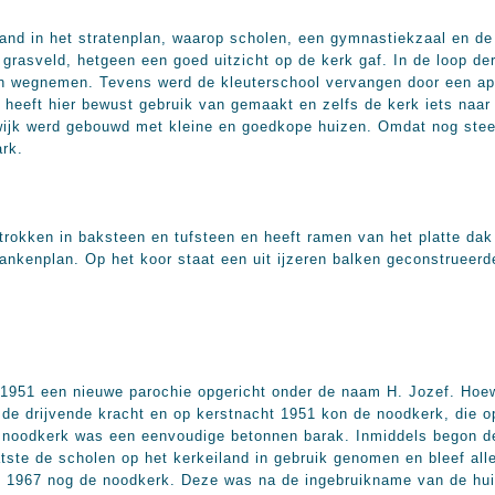
and in het stratenplan, waarop scholen, een gymnastiekzaal en de
rasveld, hetgeen een goed uitzicht op de kerk gaf. In de loop der
an wegnemen. Tevens werd de kleuterschool vervangen door een ap
ct heeft hier bewust gebruik van gemaakt en zelfs de kerk iets naar
 wijk werd gebouwd met kleine en goedkope huizen. Omdat nog ste
ark.
trokken in baksteen en tufsteen en heeft ramen van het platte dak
ankenplan. Op het koor staat een uit ijzeren balken geconstrueerde
1951 een nieuwe parochie opgericht onder de naam H. Jozef. Hoe
 de drijvende kracht en op kerstnacht 1951 kon de noodkerk, die op
 noodkerk was een eenvoudige betonnen barak. Inmiddels begon de
atste de scholen op het kerkeiland in gebruik genomen en bleef all
t 1967 nog de noodkerk. Deze was na de ingebruikname van de hui