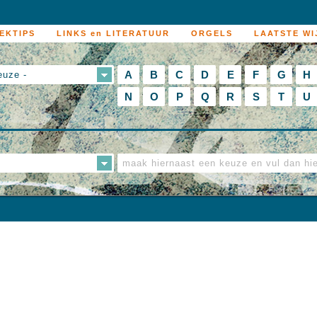
EKTIPS
LINKS en LITERATUUR
ORGELS
LAATSTE WI
A
B
C
D
E
F
G
H
euze -
N
O
P
Q
R
S
T
U