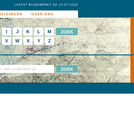
LAATST BIJGEWERKT OP 22-07-2026
JZIGINGEN
OVER ONS
I
J
K
L
M
V
W
X
Y
Z