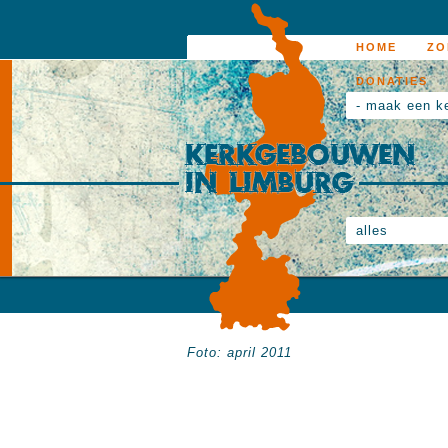
HOME
ZO
DONATIES
- maak een k
alles
Foto: april 2011