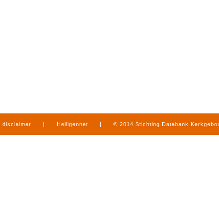
disclaimer
|
Heiligennet
|
© 2014 Stichting Databank Kerkgeb
in Limburg
|
produced by
www.mediamens.nl