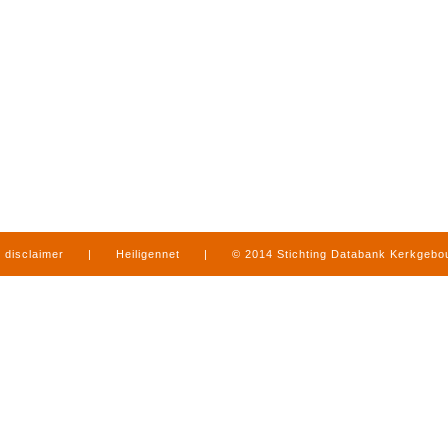
disclaimer
|
Heiligennet
|
© 2014 Stichting Databank Kerkgeb
in Limburg
|
produced by
www.mediamens.nl