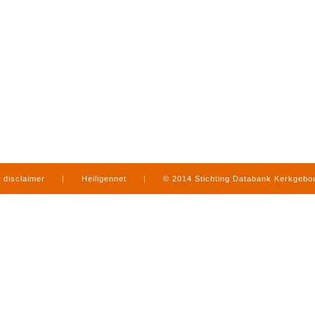
disclaimer
|
Heiligennet
|
© 2014 Stichting Databank Kerkgeb
in Limburg
|
produced by
www.mediamens.nl