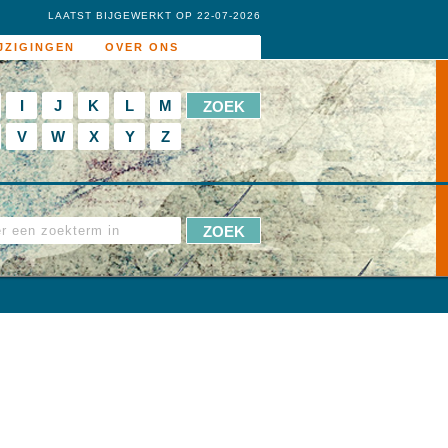
LAATST BIJGEWERKT OP 22-07-2026
JZIGINGEN
OVER ONS
I
J
K
L
M
V
W
X
Y
Z