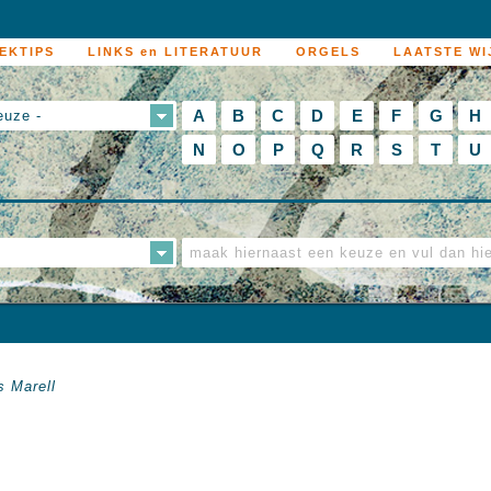
EKTIPS
LINKS en LITERATUUR
ORGELS
LAATSTE WI
A
B
C
D
E
F
G
H
euze -
N
O
P
Q
R
S
T
U
s Marell