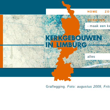
HOME
ZO
DONATIES
- maak een k
alles
Graflegging.
Foto: augustus 2009, Frit