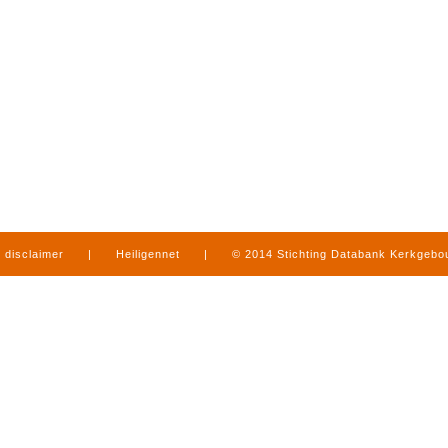
disclaimer
|
Heiligennet
|
© 2014 Stichting Databank Kerkgeb
in Limburg
|
produced by
www.mediamens.nl