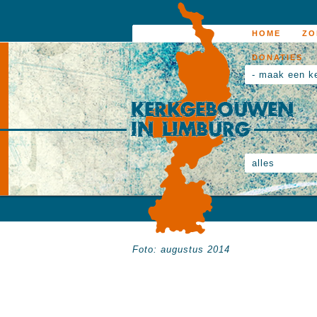
HOME
ZO
DONATIES
- maak een k
alles
Foto: augustus 2014