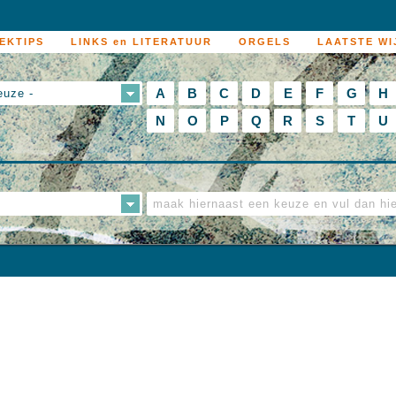
EKTIPS
LINKS en LITERATUUR
ORGELS
LAATSTE WI
A
B
C
D
E
F
G
H
euze -
N
O
P
Q
R
S
T
U