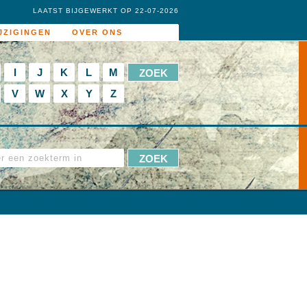
LAATST BIJGEWERKT OP 22-07-2026
JZIGINGEN
OVER ONS
I
J
K
L
M
V
W
X
Y
Z