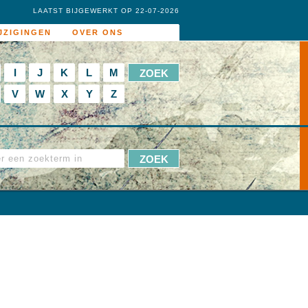
LAATST BIJGEWERKT OP 22-07-2026
JZIGINGEN
OVER ONS
I
J
K
L
M
V
W
X
Y
Z