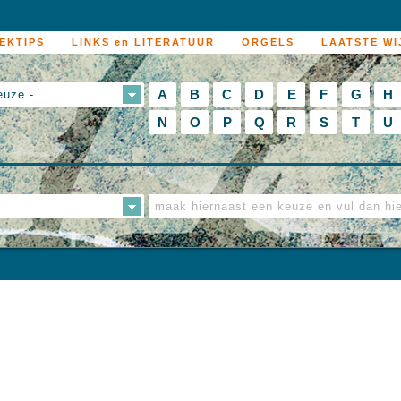
EKTIPS
LINKS en LITERATUUR
ORGELS
LAATSTE WI
A
B
C
D
E
F
G
H
euze -
N
O
P
Q
R
S
T
U