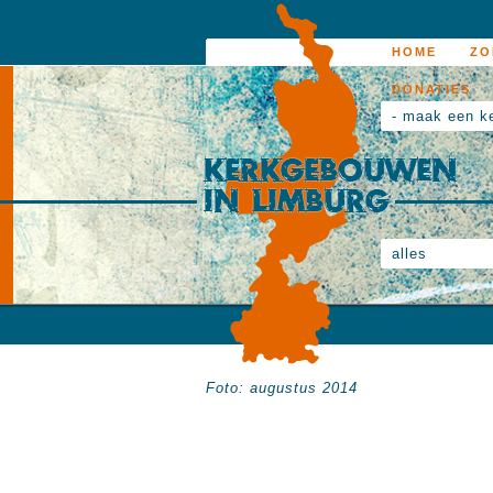
HOME
ZO
DONATIES
- maak een k
alles
Foto: augustus 2014