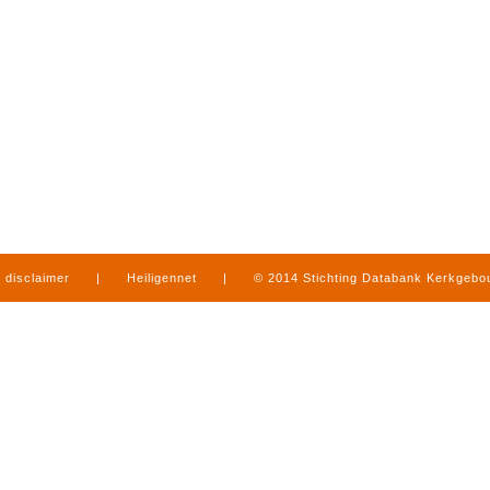
disclaimer
|
Heiligennet
|
© 2014 Stichting Databank Kerkgeb
in Limburg
|
produced by
www.mediamens.nl