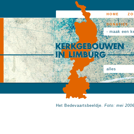
HOME
ZO
DONATIES
- maak een k
alles
Het Bedevaartsbeeldje.
Foto: mei 200