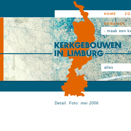
HOME
ZO
DONATIES
- maak een k
alles
Detail.
Foto: mei 2006