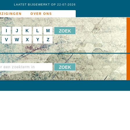
LAATST BIJGEWERKT OP 22-07-2026
JZIGINGEN
OVER ONS
I
J
K
L
M
V
W
X
Y
Z