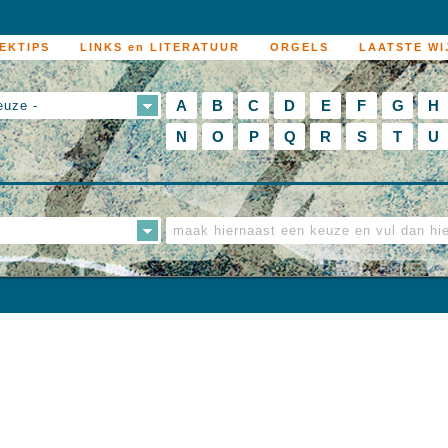
EKTIPS
LINKS en LITERATUUR
ORGELS
LAATSTE WI
A
B
C
D
E
F
G
H
euze -
N
O
P
Q
R
S
T
U