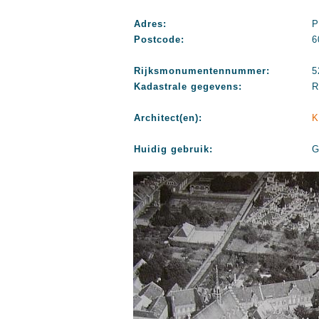
Adres:
P
Postcode:
6
Rijksmonumentennummer:
5
Kadastrale gegevens:
R
Architect(en):
K
Huidig gebruik:
G