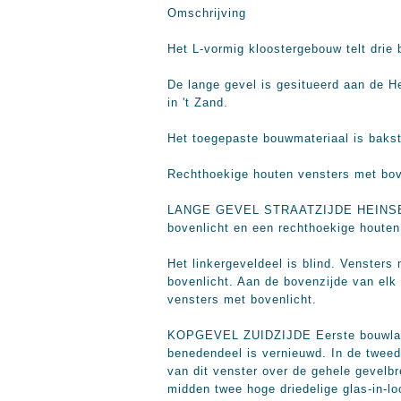
Omschrijving
Het L-vormig kloostergebouw telt dri
De lange gevel is gesitueerd aan de H
in 't Zand.
Het toegepaste bouwmateriaal is baks
Rechthoekige houten vensters met bove
LANGE GEVEL STRAATZIJDE HEINSBERGE
bovenlicht en een rechthoekige houten
Het linkergeveldeel is blind. Venster
bovenlicht. Aan de bovenzijde van elk
vensters met bovenlicht.
KOPGEVEL ZUIDZIJDE Eerste bouwlaag d
benedendeel is vernieuwd. In de tweed
van dit venster over de gehele gevelb
midden twee hoge driedelige glas-in-l