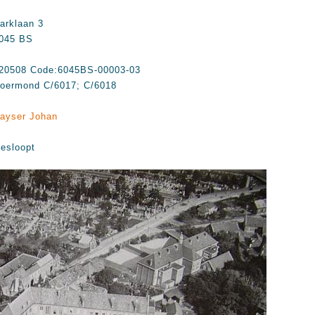
arklaan 3
045 BS
20508 Code:6045BS-00003-03
oermond C/6017; C/6018
ayser Johan
esloopt