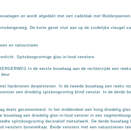
e bouwlagen en wordt afgedekt met een zadeldak met Muldenpannen
einsbergerweg. De korte gevel sluit aan op de zuidelijke vleugel 
teen en natuursteen.
nlicht. Spitsboogvormige glas-in-lood vensters.
RWEG In de eerste bouwlaag aan de rechterzijde een reeks r
 deur.
s met hardstenen dorpelstenen. In de tweede bouwlaag een reeks r
 venster een driedelig spisboogvormig blind venster. In de derde 
eels gecementeerd. In het middendeel een hoog driedelig glas-
e bouwlaag een driedelig glas-in-lood venster in een segmentboog
reedte spitsboogvormig decoratief metselwerk. De derde bouwlaag lo
ood vensters bovenelkaar. Beide vensters met een natuurstenen lat