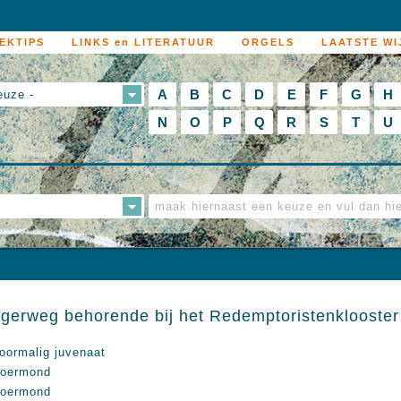
EKTIPS
LINKS en LITERATUUR
ORGELS
LAATSTE WI
A
B
C
D
E
F
G
H
euze -
N
O
P
Q
R
S
T
U
gerweg behorende bij het Redemptoristenklooster
oormalig juvenaat
oermond
oermond