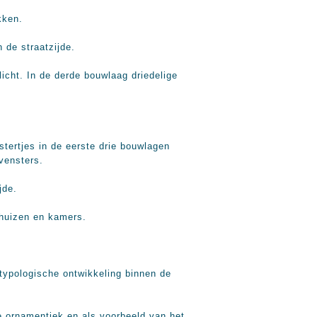
kken.
de straatzijde.
ht. In de derde bouwlaag driedelige
tertjes in de eerste drie bouwlagen
vensters.
jde.
enhuizen en kamers.
 typologische ontwikkeling binnen de
e ornamentiek en als voorbeeld van het