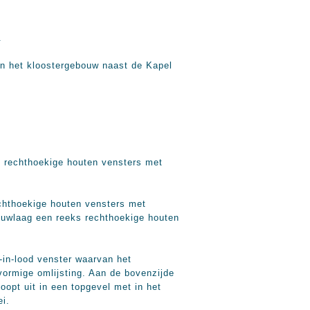
.
van het kloostergebouw naast de Kapel
echthoekige houten vensters met
echthoekige houten vensters met
bouwlaag een reeks rechthoekige houten
in-lood venster waarvan het
vormige omlijsting. Aan de bovenzijde
opt uit in een topgevel met in het
ei.