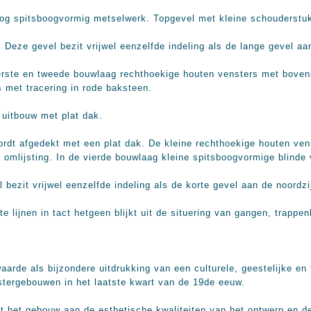
og spitsboogvormig metselwerk. Topgevel met kleine schouderstu
gevel bezit vrijwel eenzelfde indeling als de lange gevel aan 
 en tweede bouwlaag rechthoekige houten vensters met bovenlic
 met tracering in rode baksteen.
e uitbouw met plat dak.
ordt afgedekt met een plat dak. De kleine rechthoekige houten vens
 omlijsting. In de vierde bouwlaag kleine spitsboogvormige blinde 
it vrijwel eenzelfde indeling als de korte gevel aan de noordzi
e lijnen in tact hetgeen blijkt uit de situering van gangen, trapp
waarde als bijzondere uitdrukking van een culturele, geestelijke en
stergebouwen in het laatste kwart van de 19de eeuw.
nt het gebouw aan de esthetische kwaliteiten van het ontwerp en d