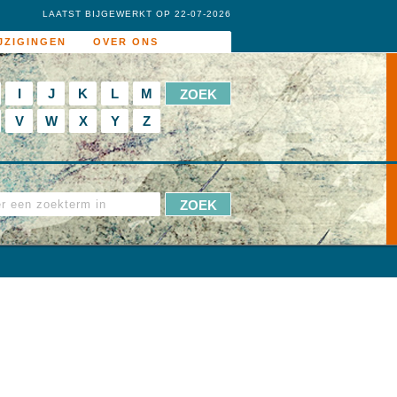
LAATST BIJGEWERKT OP 22-07-2026
JZIGINGEN
OVER ONS
I
J
K
L
M
V
W
X
Y
Z