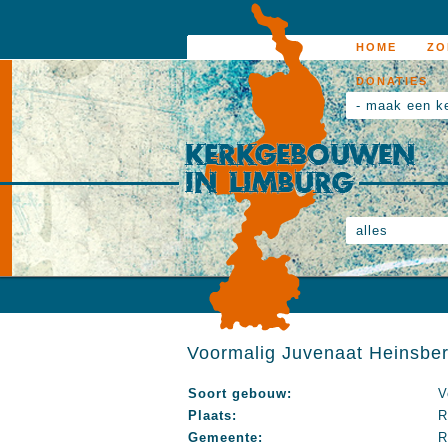
HOME
ZO
DONATIES
- maak een k
alles
Voormalig Juvenaat Heinsber
Soort gebouw:
V
Plaats:
R
Gemeente:
R