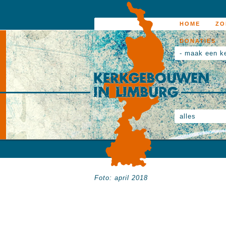
HOME
ZO
DONATIES
- maak een k
alles
Foto: april 2018