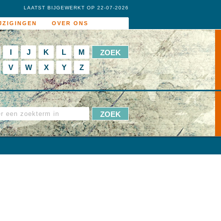
LAATST BIJGEWERKT OP 22-07-2026
JZIGINGEN
OVER ONS
I
J
K
L
M
V
W
X
Y
Z