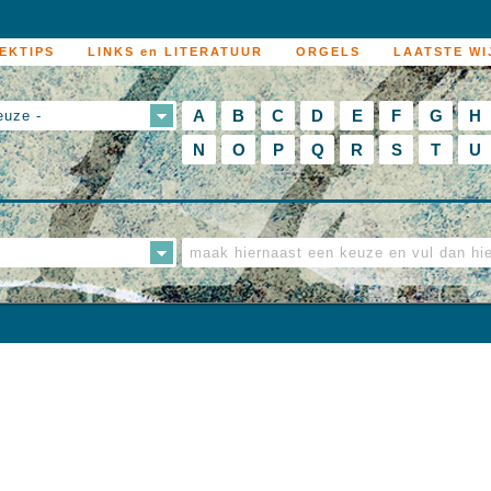
EKTIPS
LINKS en LITERATUUR
ORGELS
LAATSTE WI
A
B
C
D
E
F
G
H
euze -
N
O
P
Q
R
S
T
U