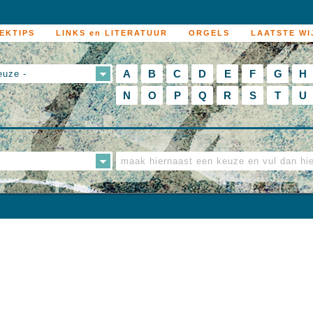
EKTIPS
LINKS en LITERATUUR
ORGELS
LAATSTE WI
A
B
C
D
E
F
G
H
euze -
N
O
P
Q
R
S
T
U