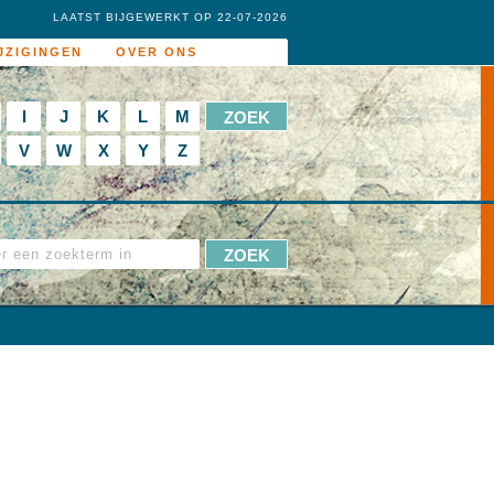
LAATST BIJGEWERKT OP 22-07-2026
JZIGINGEN
OVER ONS
I
J
K
L
M
V
W
X
Y
Z