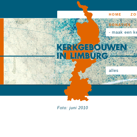
HOME
ZO
DONATIES
- maak een k
alles
Foto: juni 2010