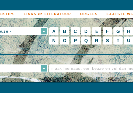
EKTIPS
LINKS en LITERATUUR
ORGELS
LAATSTE WI
A
B
C
D
E
F
G
H
euze -
N
O
P
Q
R
S
T
U