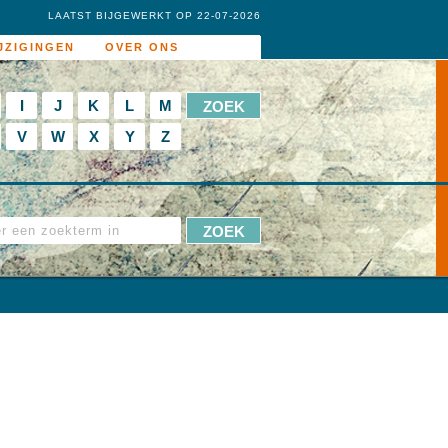
LAATST BIJGEWERKT OP 22-07-2026
JZIGINGEN
OVER ONS
I
J
K
L
M
V
W
X
Y
Z