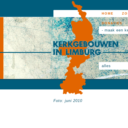
HOME
ZO
DONATIES
- maak een k
alles
Foto: juni 2010