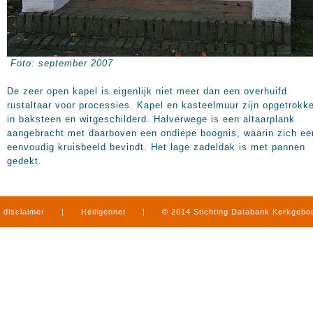
Foto: september 2007
De zeer open kapel is eigenlijk niet meer dan een overhuifd
rustaltaar voor processies. Kapel en kasteelmuur zijn opgetrokk
in baksteen en witgeschilderd. Halverwege is een altaarplank
aangebracht met daarboven een ondiepe boognis, waarin zich ee
eenvoudig kruisbeeld bevindt. Het lage zadeldak is met pannen
gedekt.
disclaimer
|
Heiligennet
|
© 2014 Stichting Databank Kerkgeb
in Limburg
|
produced by
www.mediamens.nl