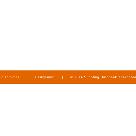
disclaimer
|
Heiligennet
|
© 2014 Stichting Databank Kerkgeb
in Limburg
|
produced by
www.mediamens.nl