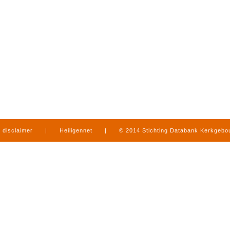
disclaimer
|
Heiligennet
|
© 2014 Stichting Databank Kerkgeb
in Limburg
|
produced by
www.mediamens.nl