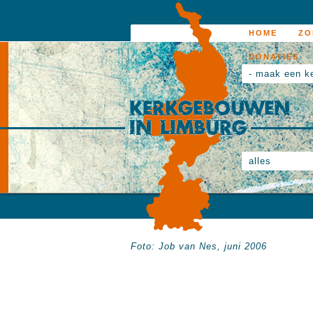
HOME
ZO
DONATIES
- maak een k
alles
Foto: Job van Nes, juni 2006