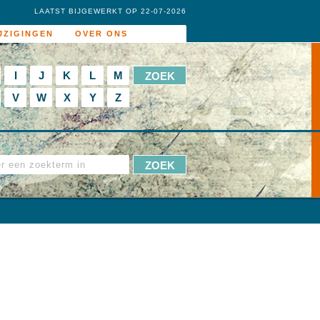
LAATST BIJGEWERKT OP 22-07-2026
JZIGINGEN
OVER ONS
I
J
K
L
M
V
W
X
Y
Z