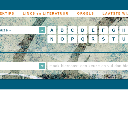
EKTIPS
LINKS en LITERATUUR
ORGELS
LAATSTE WI
A
B
C
D
E
F
G
H
euze -
N
O
P
Q
R
S
T
U