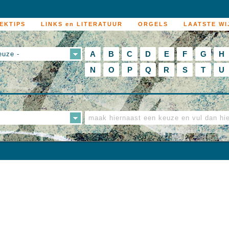
EKTIPS
LINKS en LITERATUUR
ORGELS
LAATSTE WI
A
B
C
D
E
F
G
H
euze -
N
O
P
Q
R
S
T
U