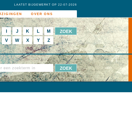
LAATST BIJGEWERKT OP 22-07-2026
JZIGINGEN
OVER ONS
I
J
K
L
M
V
W
X
Y
Z