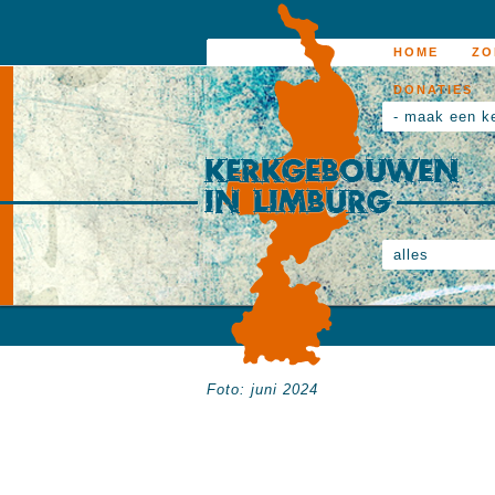
HOME
ZO
DONATIES
- maak een k
alles
Foto: juni 2024