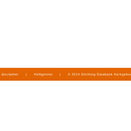
disclaimer
|
Heiligennet
|
© 2014 Stichting Databank Kerkgeb
in Limburg
|
produced by
www.mediamens.nl