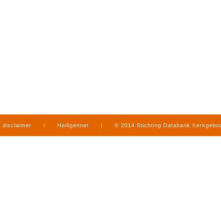
disclaimer
|
Heiligennet
|
© 2014 Stichting Databank Kerkgeb
in Limburg
|
produced by
www.mediamens.nl